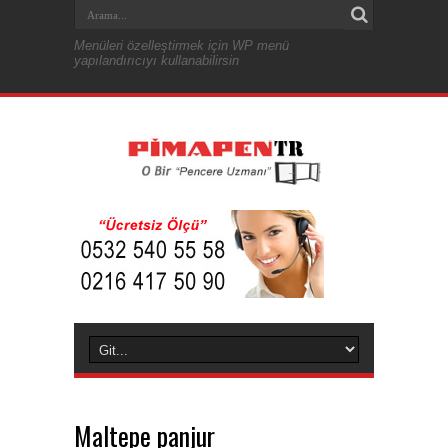
Menüleri özelleştirmek için WP menü
yapılandırıcıyı kullanabilirsin
Maltepe panjur