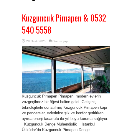
Kuzguncuk Pimapen & 0532
540 5558
28 Ocak 2025
Yorum yap
Kuzguncuk Pimapen Pimapen, modern evlerin
vazgeçilmez bir öğesi haline geldi. Gelişmiş
teknolojilerle donatılmış Kuzguncuk Pimapen kapı
ve pencereler, evlerinize şık ve konfor getirirken
ayrıca enerji tasarrufu ile yıl boyu koruma sağlıyor.
Kuzguncuk Denge Mühendislik İstanbul
Üsküdar’da Kuzguncuk Pimapen Denge