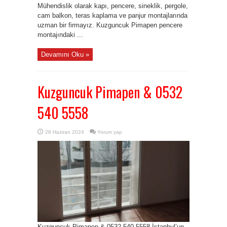
Mühendislik olarak kapı, pencere, sineklik, pergole,
cam balkon, teras kaplama ve panjur montajlarında
uzman bir firmayız. Kuzguncuk Pimapen pencere
montajındaki ...
Devamını Oku »
Kuzguncuk Pimapen & 0532
540 5558
28 Haziran 2024
Yorum yap
Kuzguncuk Pimapen & 0532 540 5558 İstanbul’un