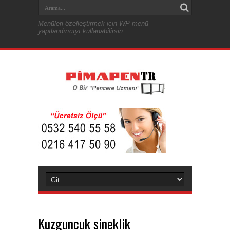
Menüleri özelleştirmek için WP menü
yapılandırıcıyı kullanabilirsin
Kuzguncuk sineklik