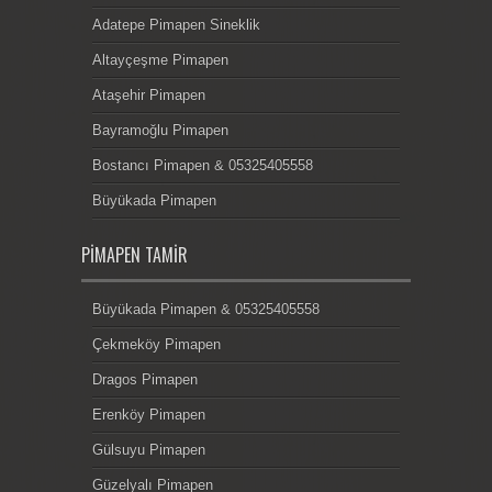
Adatepe Pimapen Sineklik
Altayçeşme Pimapen
Ataşehir Pimapen
Bayramoğlu Pimapen
Bostancı Pimapen & 05325405558
Büyükada Pimapen
PIMAPEN TAMIR
Büyükada Pimapen & 05325405558
Çekmeköy Pimapen
Dragos Pimapen
Erenköy Pimapen
Gülsuyu Pimapen
Güzelyalı Pimapen