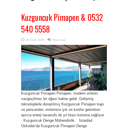
Kuzguncuk Pimapen & 0532
540 5558
28 Ocak 2025
Yorum yap
Kuzguncuk Pimapen Pimapen, modern evlerin
vazgeçilmez bir öğesi haline geldi. Gelişmiş
teknolojilerle donatılmış Kuzguncuk Pimapen kapı
ve pencereler, evlerinize şık ve konfor getirirken
ayrıca enerji tasarrufu ile yıl boyu koruma sağlıyor.
Kuzguncuk Denge Mühendislik İstanbul
Üsküdar’da Kuzguncuk Pimapen Denge