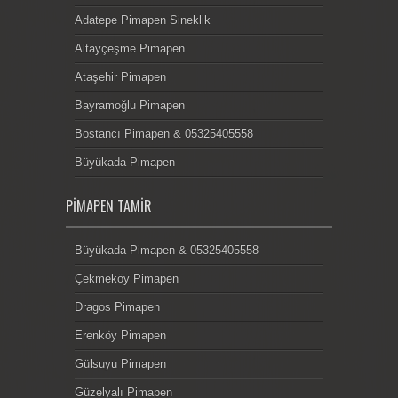
Adatepe Pimapen Sineklik
Altayçeşme Pimapen
Ataşehir Pimapen
Bayramoğlu Pimapen
Bostancı Pimapen & 05325405558
Büyükada Pimapen
PIMAPEN TAMIR
Büyükada Pimapen & 05325405558
Çekmeköy Pimapen
Dragos Pimapen
Erenköy Pimapen
Gülsuyu Pimapen
Güzelyalı Pimapen