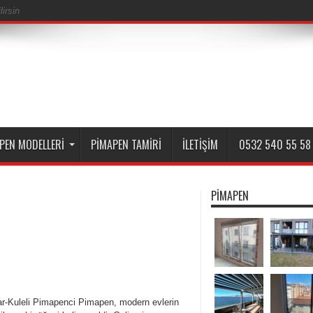
irsin
PEN MODELLERI
PIMAPEN TAMIRI
İLETIŞIM
0532 540 55 58
PIMAPEN
r-Kuleli Pimapenci Pimapen, modern evlerin