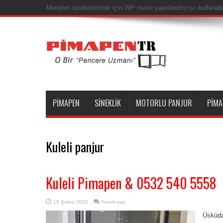
Menüleri özelleştirmek için WP menü yapılandırıcıyı kullanabil
PIMAPEN
SINEKLIK
MOTORLU PANJUR
PIMA
Kuleli panjur
Kuleli Pimapen & 0532 540 5558
19 Şubat 2025
Yorum yap
Üsküda