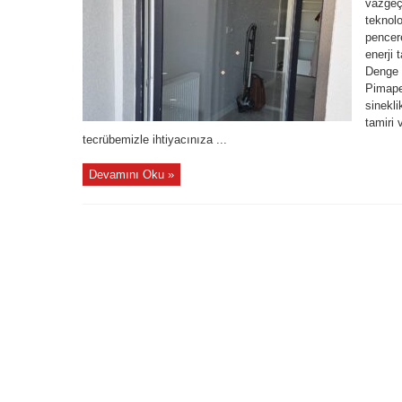
vazgeçi
teknolo
pencere
enerji 
Denge 
Pimape
sinekli
tamiri 
tecrübemizle ihtiyacınıza ...
Devamını Oku »