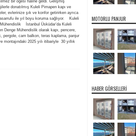
lmez bir öğesi haline geldi. Gelişmiş
jilerle donatılmış Kuleli Pimapen kapı ve
ler, evlerinize şık ve konfor getirirken ayrıca
MOTORLU PANJUR
tasarrufu ile yıl boyu koruma sağlıyor. Kuleli
Mühendislik İstanbul Üsküdar’da Kuleli
n Denge Mühendislik olarak kapı, pencere,
k, pergole, cam balkon, teras kaplama, panjur
ve montajındaki 2025 yılı itibariyle 30 yıllık
HABER GÖRSELLERI