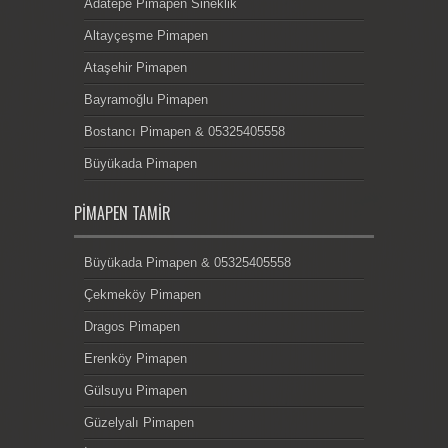
Adatepe Pimapen Sineklik
Altayçeşme Pimapen
Ataşehir Pimapen
Bayramoğlu Pimapen
Bostancı Pimapen & 05325405558
Büyükada Pimapen
PIMAPEN TAMIR
Büyükada Pimapen & 05325405558
Çekmeköy Pimapen
Dragos Pimapen
Erenköy Pimapen
Gülsuyu Pimapen
Güzelyalı Pimapen