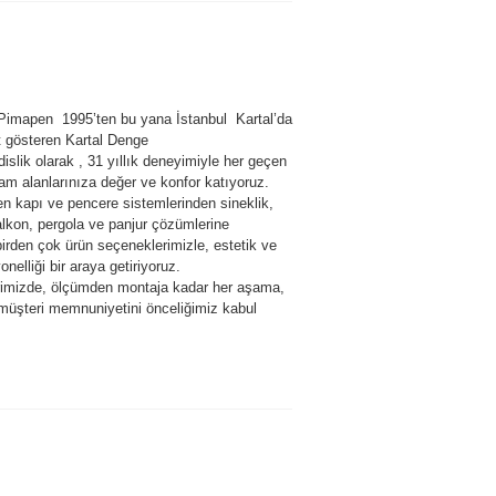
 Pimapen 1995’ten bu yana İstanbul Kartal’da
t gösteren Kartal Denge
slik olarak , 31 yıllık deneyimiyle her geçen
am alanlarınıza değer ve konfor katıyoruz.
n kapı ve pencere sistemlerinden sineklik,
lkon, pergola ve panjur çözümlerine
irden çok ürün seçeneklerimizle, estetik ve
onelliği bir araya getiriyoruz.
rimizde, ölçümden montaja kadar her aşama,
 müşteri memnuniyetini önceliğimiz kabul