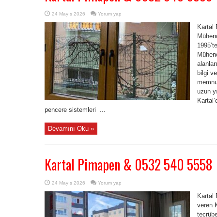
24 Mayıs 2026
Yorum yap
Kartal
Mühend
1995’t
Mühendi
alanla
bilgi v
memnuni
uzun yı
Kartal
pencere sistemleri ...
Devamını Oku »
Kartal Pimapen & 0532 540 5558
24 Mayıs 2026
Yorum yap
Kartal
veren K
tecrübe