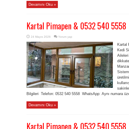
Devamını Oku »
Kartal Pimapen & 0532 540 5558
24 Mayıs 2026
Yorum yap
Kartal
Kedi Si
Aileler
dikkat
Manzar
Sistem
üretil
kullanı
sakinle
Bilgileri Telefon: 0532 540 5558 WhatsApp: Aynı numara üzer
Devamını Oku »
Kartal Pimapen & 0532 540 5558