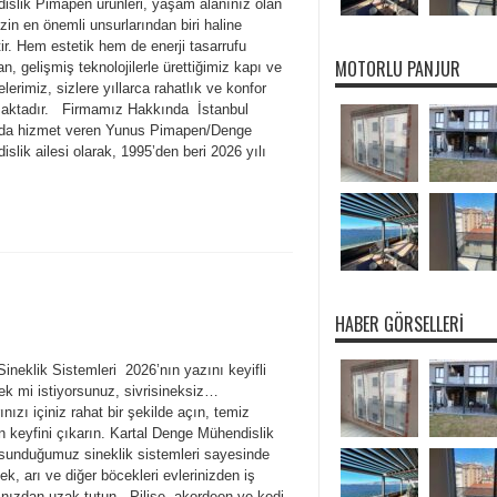
islik Pimapen ürünleri, yaşam alanınız olan
izin en önemli unsurlarından biri haline
ir. Hem estetik hem de enerji tasarrufu
MOTORLU PANJUR
n, gelişmiş teknolojilerle ürettiğimiz kapı ve
lerimiz, sizlere yıllarca rahatlık ve konfor
aktadır. Firmamız Hakkında İstanbul
da hizmet veren Yunus Pimapen/Denge
slik ailesi olarak, 1995’den beri 2026 yılı
HABER GÖRSELLERI
Sineklik Sistemleri 2026’nın yazını keyifli
ek mi istiyorsunuz, sivrisineksiz…
nızı içiniz rahat bir şekilde açın, temiz
n keyfini çıkarın. Kartal Denge Mühendislik
 sunduğumuz sineklik sistemleri sayesinde
nek, arı ve diğer böcekleri evlerinizden iş
ınızdan uzak tutun. Pilise, akordeon ve kedi