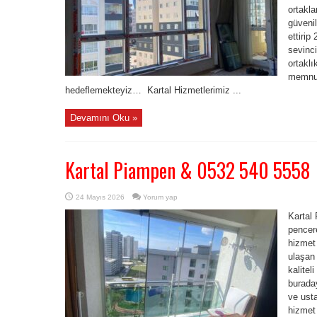
ortakla
güvenil
ettirip
sevinci
ortaklı
memnun
hedeflemekteyiz… Kartal Hizmetlerimiz ...
Devamını Oku »
Kartal Piampen & 0532 540 5558
24 Mayıs 2026
Yorum yap
Kartal
pencere
hizmet
ulaşan 
kalitel
buraday
ve usta
hizmet