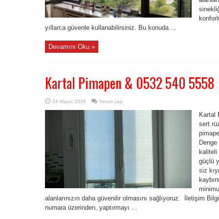
sinekl
konforl
yıllarca güvenle kullanabilirsiniz. Bu konuda ...
Devamını Oku »
Kartal Pimapen & 0532 540 5558
24 Mayıs 2026
Yorum yap
Kartal
sert rü
pimapen
Denge 
kalitel
güçlü 
siz kıy
kaybını
minimu
alanlarınızın daha güvenilir olmasını sağlıyoruz. İletişim B
numara üzerinden, yaptırmayı ...