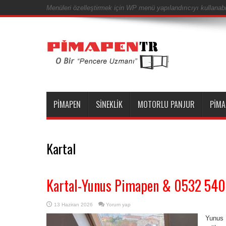
Menüleri özelleştirmek için WP menü yapılandırıcıyı kullanabil
PIMAPEN
SINEKLIK
MOTORLU PANJUR
PIMA
Kartal
Kartal-Yunus Pimapen & 0532 540
13 Haziran 2026
Yorum yap
Yunus 