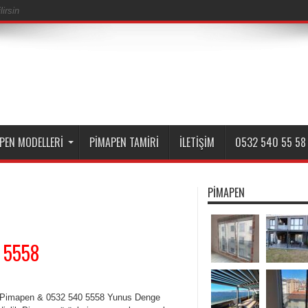
irsin
PEN MODELLERI
PIMAPEN TAMIRI
İLETIŞIM
0532 540 55 58
PIMAPEN
 5558
Pimapen & 0532 540 5558 Yunus Denge