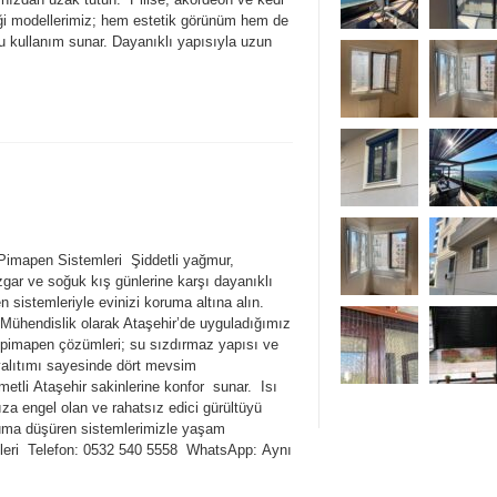
iği modellerimiz; hem estetik görünüm hem de
u kullanım sunar. Dayanıklı yapısıyla uzun
 Pimapen Sistemleri Şiddetli yağmur,
zgar ve soğuk kış günlerine karşı dayanıklı
 sistemleriyle evinizi koruma altına alın.
Mühendislik olarak Ataşehir’de uyguladığımız
i pimapen çözümleri; su sızdırmaz yapısı ve
yalıtımı sayesinde dört mevsim
metli Ataşehir sakinlerine konfor sunar. Isı
za engel olan ve rahatsız edici gürültüyü
ma düşüren sistemlerimizle yaşam
ilgileri Telefon: 0532 540 5558 WhatsApp: Aynı