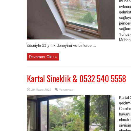
mühend
evlerin
gelmişt
sağlaya
pencere
sağlam
Yunus’
Mühendi
itibariyle 31 yıllık deneyimi ve binlerce ...
Devamını Oku »
Kartal Sineklik & 0532 540 5558
26 Mayıs 2026
Yorum yap
Kartal 
geçirm
Camları
havanı
olarak
sivrisi
alanlar