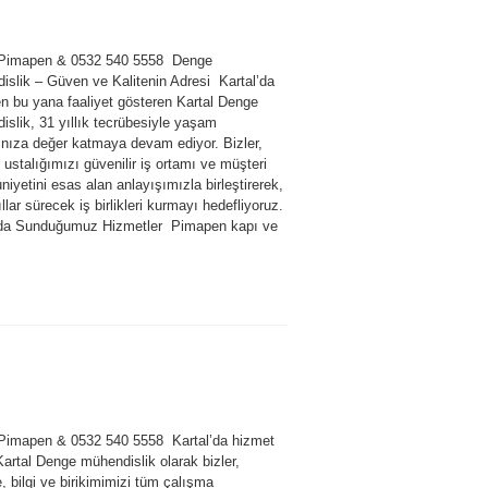
 Pimapen & 0532 540 5558 Denge
islik – Güven ve Kalitenin Adresi Kartal’da
en bu yana faaliyet gösteren Kartal Denge
slik, 31 yıllık tecrübesiyle yaşam
rınıza değer katmaya devam ediyor. Bizler,
e ustalığımızı güvenilir iş ortamı ve müşteri
yetini esas alan anlayışımızla birleştirerek,
llar sürecek iş birlikleri kurmayı hedefliyoruz.
’da Sunduğumuz Hizmetler Pimapen kapı ve
 Pimapen & 0532 540 5558 Kartal’da hizmet
artal Denge mühendislik olarak bizler,
, bilgi ve birikimimizi tüm çalışma