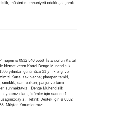
islik, müşteri memnuniyeti odaklı çalışarak
 Pimapen & 0532 540 5558 İstanbul’un Kartal
nde hizmet veren Kartal Denge Mühendislik
1995 yılından günümüze 31 yıllık bilgi ve
imizi Kartal sakinlerine; pimapen tamiri,
 sineklik, cam balkon, panjur ve tamir
leri sunmaktayız. Denge Mühendislik
 ihtiyacınız olan çözümler için sadece 1
n uzağınızdayız. Teknik Destek için & 0532
58 Müşteri Yorumlarımız: