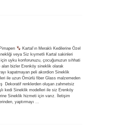
 Pimapen
Kartal’ın Meraklı Kedilerine Özel
nekliği veya Siz kıymetli Kartal sakinleri
i için uyku konforunuzu, çocuğunuzun sıhhati
e alan bizler Erenköy sineklik olarak
ayı kapatmayan peli akordion Sineklik
leri ile uzun Ömürlü fiber Glass malzemeden
miş Dekoratif renklerden oluşan zahmetsiz
şlı kedi Sineklik modelleri ile siz Erenköy
rine Sineklik hizmeti için varız. İletişim
inden, yaptırmayı ...