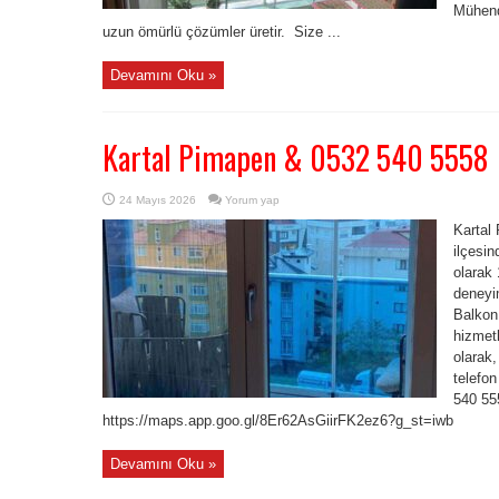
Mühend
uzun ömürlü çözümler üretir. Size ...
Devamını Oku »
Kartal Pimapen & 0532 540 5558
24 Mayıs 2026
Yorum yap
Kartal
ilçesi
olarak 
deneyim
Balkon,
hizmet
olarak,
telefo
540 55
https://maps.app.goo.gl/8Er62AsGiirFK2ez6?g_st=iwb
Devamını Oku »