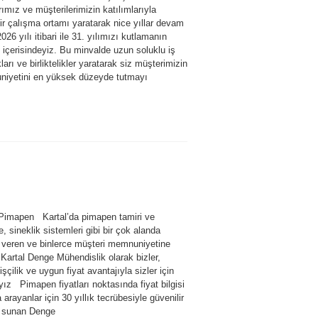
rımız ve müşterilerimizin katılımlarıyla
ir çalışma ortamı yaratarak nice yıllar devam
 2026 yılı itibari ile 31. yılımızı kutlamanın
 içerisindeyiz. Bu minvalde uzun soluklu iş
kları ve birliktelikler yaratarak siz müşterimizin
iyetini en yüksek düzeyde tutmayı
 Pimapen Kartal’da pimapen tamiri ve
, sineklik sistemleri gibi bir çok alanda
 veren ve binlerce müşteri memnuniyetine
Kartal Denge Mühendislik olarak bizler,
i işçilik ve uygun fiyat avantajıyla sizler için
ız Pimapen fiyatları noktasında fiyat bilgisi
 arayanlar için 30 yıllık tecrübesiyle güvenilir
 sunan Denge