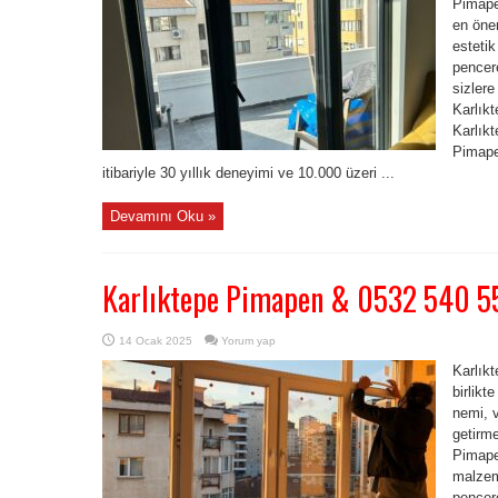
Pimape
en önem
estetik
pencere
sizlere
Karlıkt
Karlık
Pimape
itibariyle 30 yıllık deneyimi ve 10.000 üzeri ...
Devamını Oku »
Karlıktepe Pimapen & 0532 540 5
14 Ocak 2025
Yorum yap
Karlık
birlikt
nemi, v
getirme
Pimapen
malzem
pencer