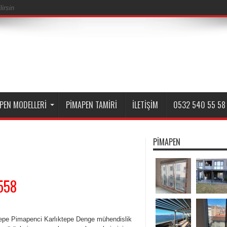
irsin
PEN MODELLERI
PIMAPEN TAMIRI
İLETIŞIM
0532 540 55 58
PIMAPEN
558
tepe Pimapenci Karlıktepe Denge mühendislik