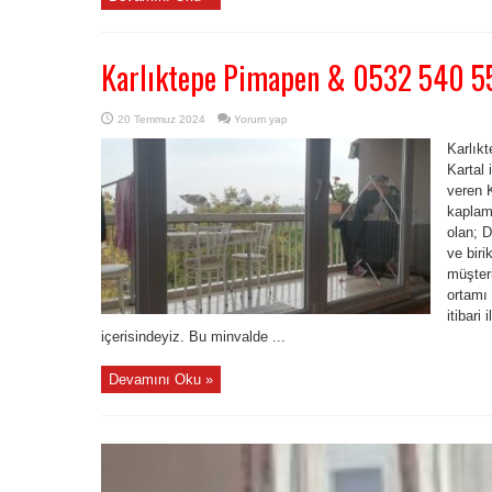
Karlıktepe Pimapen & 0532 540 5
20 Temmuz 2024
Yorum yap
Karlık
Kartal 
veren 
kaplam
olan; D
ve biri
müşteri
ortamı 
itibari
içerisindeyiz. Bu minvalde ...
Devamını Oku »