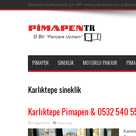
Menüleri özelleştirmek için WP menü yapılandırıcıyı kullanabil
PIMAPEN
SINEKLIK
MOTORLU PANJUR
PIMA
Karlıktepe sineklik
Karlıktepe Pimapen & 0532 540 5
9 Mart 2025
Yorum yap
Karlık