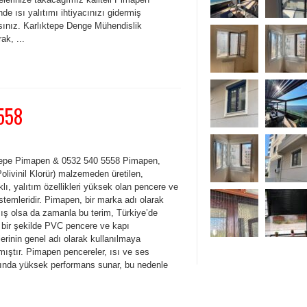
de ısı yalıtımı ihtiyacınızı gidermiş
sınız. Karlıktepe Denge Mühendislik
ak, ...
558
tepe Pimapen & 0532 540 5558 Pimapen,
livinil Klorür) malzemeden üretilen,
lı, yalıtım özellikleri yüksek olan pencere ve
stemleridir. Pimapen, bir marka adı olarak
ış olsa da zamanla bu terim, Türkiye’de
 bir şekilde PVC pencere ve kapı
erinin genel adı olarak kullanılmaya
mıştır. Pimapen pencereler, ısı ve ses
mında yüksek performans sunar, bu nedenle