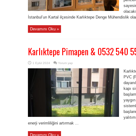
sayesin
olacak
İstanbul’un Kartal ilçesinde Karlıktepe Denge Mühendislik olar
Devamını Oku »
Karlıktepe Pimapen & 0532 540 5
1 Eylül 2024
Yorum yap
Karlık
PVC (Po
dayanık
kapı si
başlam
yaygın
sisteml
başlan
yalıtı
enerji verimliliğini artırmak ...
Devamını Oku »