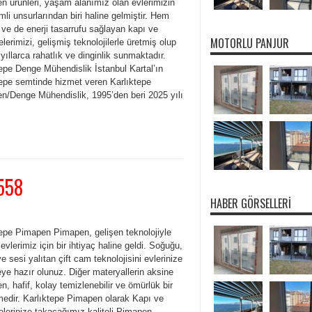
n ürünleri, yaşam alanımız olan evlerimizin
li unsurlarından biri haline gelmiştir. Hem
 ve de enerji tasarrufu sağlayan kapı ve
MOTORLU PANJUR
lerimizi, gelişmiş teknolojilerle üretmiş olup
 yıllarca rahatlık ve dinginlik sunmaktadır.
epe Denge Mühendislik İstanbul Kartal’ın
tepe semtinde hizmet veren Karlıktepe
n/Denge Mühendislik, 1995’den beri 2025 yılı
558
HABER GÖRSELLERI
tepe Pimapen Pimapen, gelişen teknolojiyle
e evlerimiz için bir ihtiyaç haline geldi. Soğuğu,
e sesi yalıtan çift cam teknolojisini evlerinize
ye hazır olunuz. Diğer materyallerin aksine
, hafif, kolay temizlenebilir ve ömürlük bir
edir. Karlıktepe Pimapen olarak Kapı ve
elerinize takacağımız kaliteli Pimapen