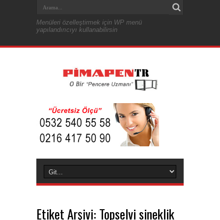
Menüleri özelleştirmek için WP menü
yapılandırıcıyı kullanabilirsin
Etiket Arşivi:
Topselvi sineklik