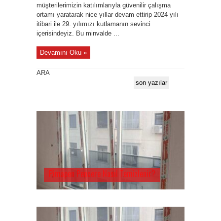
müşterilerimizin katılımlarıyla güvenilir çalışma
ortamı yaratarak nice yıllar devam ettirip 2024 yılı
itibari ile 29. yılımızı kutlamanın sevinci
içerisindeyiz. Bu minvalde ...
Devamını Oku »
ARA
son yazılar
Pimapen Pencere Nasıl Temizlenir?
Çekmeköy Pimapen