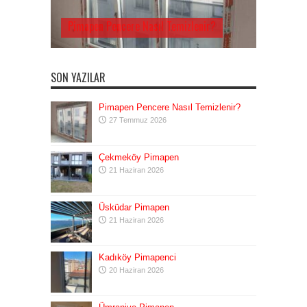
Pimapen Pencere Nasıl Temizlenir?
Çekmeköy Pimapen
SON YAZILAR
Pimapen Pencere Nasıl Temizlenir?
27 Temmuz 2026
Çekmeköy Pimapen
21 Haziran 2026
Üsküdar Pimapen
21 Haziran 2026
Kadıköy Pimapenci
20 Haziran 2026