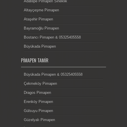
Adatepe Pimapen Sineklik
Altayçeşme Pimapen
Ataşehir Pimapen
Bayramoğlu Pimapen
Bostancı Pimapen & 05325405558
Büyükada Pimapen
PIMAPEN TAMIR
Büyükada Pimapen & 05325405558
Çekmeköy Pimapen
Dragos Pimapen
Erenköy Pimapen
Gülsuyu Pimapen
Güzelyalı Pimapen