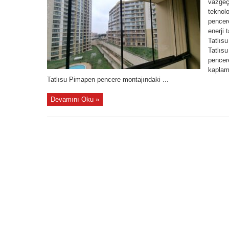
vazgeçi
teknolo
pencere
enerji 
Tatlıs
Tatlıs
pencere
kaplam
Tatlısu Pimapen pencere montajındaki ...
Devamını Oku »