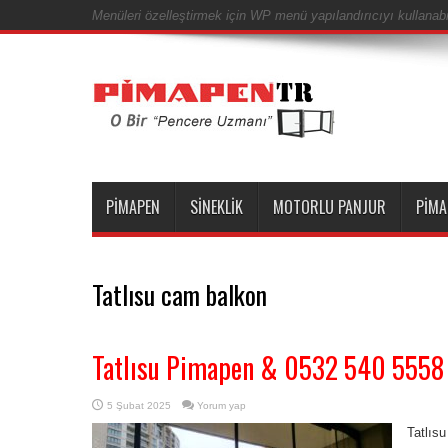
Menüleri özelleştirmek için WP menü yapılandırıcıyı kullanabil
PIMAPEN
SINEKLIK
MOTORLU PANJUR
PIMA
Tatlısu cam balkon
Tatlısu Pimapen & 0532 540 5558
5 Şubat 2025
Yorum yap
Tatlıs