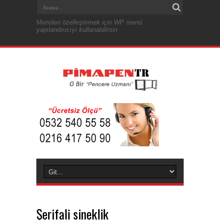
Menüleri özelleştirmek için WP menü
yapılandırıcıyı kullanabilirsin
Şerifali sineklik