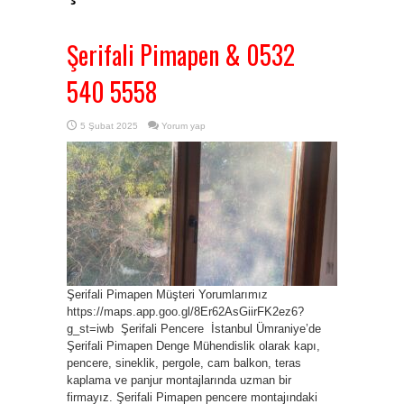
Şerifali Pimapen & 0532
540 5558
5 Şubat 2025
Yorum yap
Şerifali Pimapen Müşteri Yorumlarımız
https://maps.app.goo.gl/8Er62AsGiirFK2ez6?
g_st=iwb Şerifali Pencere İstanbul Ümraniye’de
Şerifali Pimapen Denge Mühendislik olarak kapı,
pencere, sineklik, pergole, cam balkon, teras
kaplama ve panjur montajlarında uzman bir
firmayız. Şerifali Pimapen pencere montajındaki