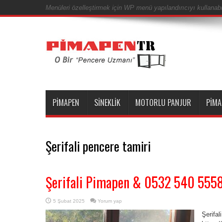
Menüleri özelleştirmek için WP menü yapılandırıcıyı kullanabil
PIMAPEN
SINEKLIK
MOTORLU PANJUR
PIMA
Şerifali pencere tamiri
Şerifali Pimapen & 0532 540 555
5 Şubat 2025
Yorum yap
Şerifa