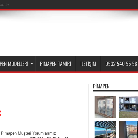
irsin
PEN MODELLERI
PIMAPEN TAMIRI
İLETIŞIM
0532 540 55 58
PIMAPEN
8
li Pimapen Müşteri Yorumlarımız