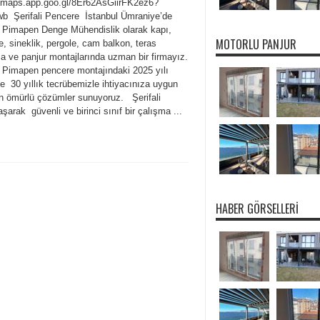
//maps.app.goo.gl/8Er62AsGiirFK2ez6?
wb Şerifali Pencere İstanbul Ümraniye’de
li Pimapen Denge Mühendislik olarak kapı,
MOTORLU PANJUR
, sineklik, pergole, cam balkon, teras
a ve panjur montajlarında uzman bir firmayız.
li Pimapen pencere montajındaki 2025 yılı
yle 30 yıllık tecrübemizle ihtiyacınıza uygun
n ömürlü çözümler sunuyoruz. Şerifali
şarak güvenli ve birinci sınıf bir çalışma ...
HABER GÖRSELLERI