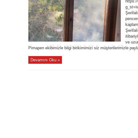
https:
g_st=i
Şerifa
pencere
kaplam
Şerifa
itibari
ve uzu
Pimapen ekibimizle bilgi birikimimizi siz müşterilerimizle payla
Devamını Oku »