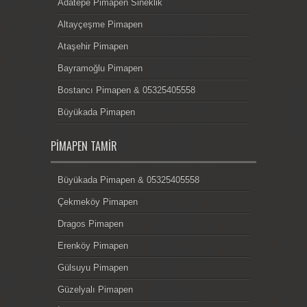
Adatepe Pimapen Sineklik
Altayçeşme Pimapen
Ataşehir Pimapen
Bayramoğlu Pimapen
Bostancı Pimapen & 05325405558
Büyükada Pimapen
PIMAPEN TAMIR
Büyükada Pimapen & 05325405558
Çekmeköy Pimapen
Dragos Pimapen
Erenköy Pimapen
Gülsuyu Pimapen
Güzelyalı Pimapen