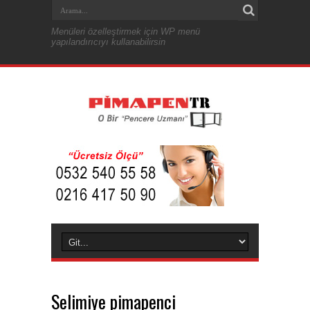
Menüleri özelleştirmek için WP menü
yapılandırıcıyı kullanabilirsin
Selimiye pimapenci