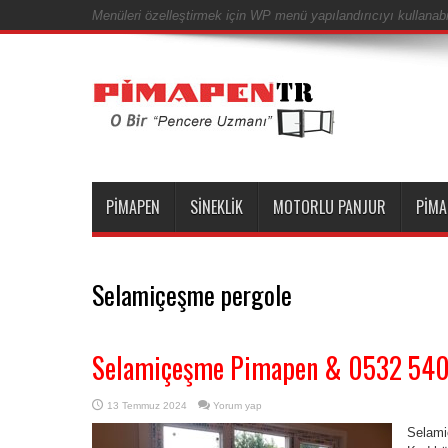
Menüleri özelleştirmek için WP menü yapılandırıcıyı kullanabil
PIMAPEN
SINEKLIK
MOTORLU PANJUR
PIMA
Selamiçeşme pergole
Selamiçeşme Pimapen & 0532 54
13 Temmuz 2024
Yorum yap
Selami