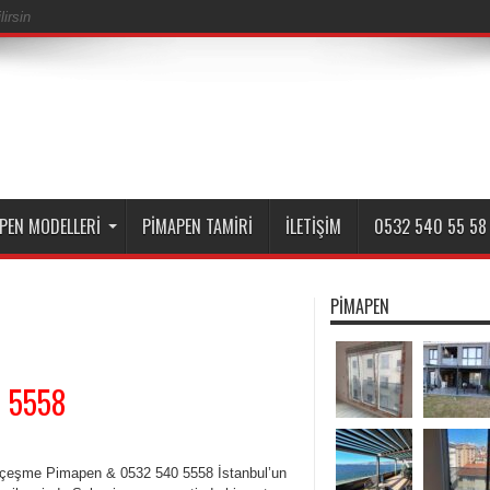
irsin
PEN MODELLERI
PIMAPEN TAMIRI
İLETIŞIM
0532 540 55 58
PIMAPEN
0 5558
çeşme Pimapen & 0532 540 5558 İstanbul’un