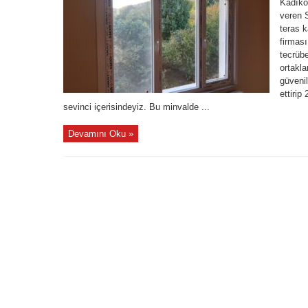
Kadıkö
veren 
teras 
firması
tecrübe
ortakla
güvenil
ettirip
sevinci içerisindeyiz. Bu minvalde ...
Devamını Oku »