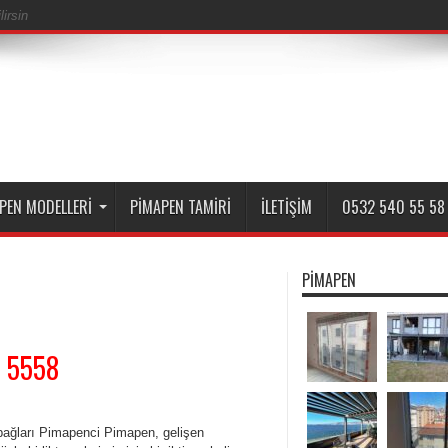
irsin
PEN MODELLERI
PIMAPEN TAMIRI
İLETIŞIM
0532 540 55 58
PIMAPEN
0 5558
ağları Pimapenci Pimapen, gelişen