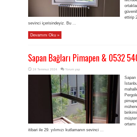
ortakla
güvenil
ettirip
sevinci içerisindeyiz. Bu ...
Devamını Oku »
Sapan Bağları Pimapen & 0532 54
24 Temmuz 2024
Yorum yap
Sapan 
İstanb
mahall
Pergol
pimape
mühendi
birikim
müşteri
ortamı 
itibari ile 29. yılımızı kutlamanın sevinci ...