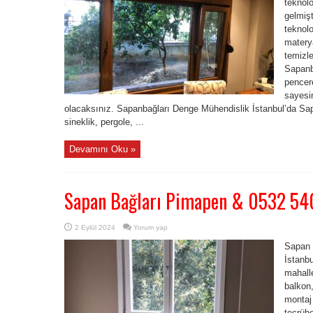
teknolo
gelmişt
teknolo
materya
temizle
Sapanb
pencere
sayesin
olacaksınız. Sapanbağları Denge Mühendislik İstanbul’da Sa
sineklik, pergole, ...
Devamını Oku »
Sapan Bağları Pimapen & 0532 54
2 Eylül 2024
Yorum yap
Sapan 
İstanb
mahall
balkon
montaj
tecrübe