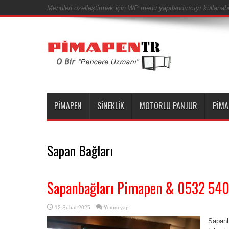
Menüleri özelleştirmek için WP menü yapılandırıcıyı kullanabil
PIMAPEN
SINEKLIK
MOTORLU PANJUR
PIMA
Sapan Bağları
Sapanbağları Pimapen & 0532 54
12 Şubat 2025
Yorum yap
Sapanb