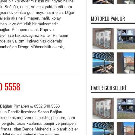
jiyle birlikte evlerimiz için bir ihtiyaç haline
ir. Soğuğu, nemi, ve sesi yalıtan çift cam
jisini evlerinize getirmeye hazır olun. Diğer
MOTORLU PANJUR
llerin aksine Pimapen, hafif, kolay
nebilir ve ömürlük bir malzemedir.
ağları Pimapen olarak Kapı ve
lerinize taktıracağınız kaliteli Pimapen
de ısı yalıtımı ihtiyacınızı gidermiş
panbağları Denge Mühendislik olarak,
0 5558
HABER GÖRSELLERI
Bağları Pimapen & 0532 540 5558
ul’un Pendik ilçesinde Sapan Bağları
esinde hizmet veren sineklik, pencere, cam
, pergole, teras kaplama, panjur ve pimapen
 firması olan Denge Mühendislik olarak bizler
, bilgi ve birikimimizi tüm çalışma