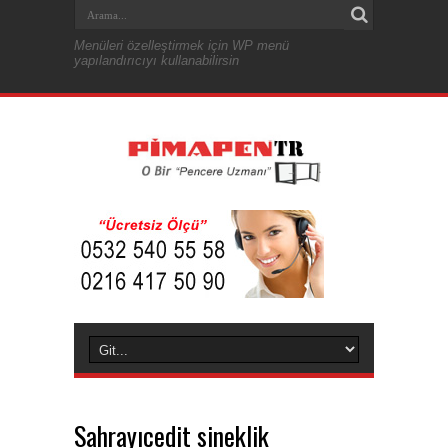
Menüleri özelleştirmek için WP menü
yapılandırıcıyı kullanabilirsin
Sahrayıcedit sineklik