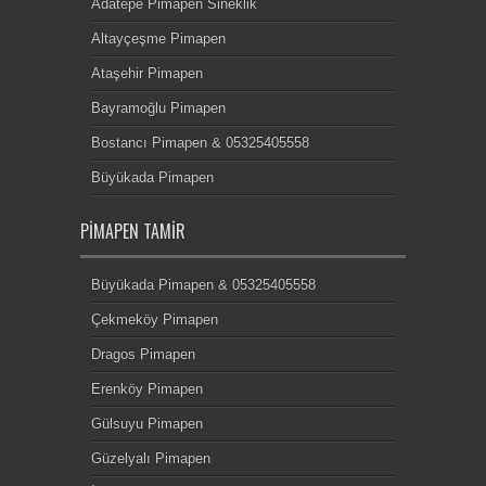
Adatepe Pimapen Sineklik
Altayçeşme Pimapen
Ataşehir Pimapen
Bayramoğlu Pimapen
Bostancı Pimapen & 05325405558
Büyükada Pimapen
PIMAPEN TAMIR
Büyükada Pimapen & 05325405558
Çekmeköy Pimapen
Dragos Pimapen
Erenköy Pimapen
Gülsuyu Pimapen
Güzelyalı Pimapen