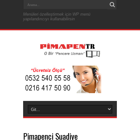
Menüleri özelleştirmek için WP menü
yapılandırıcıyı kullanabilirsin
Pimapenci Suadiye