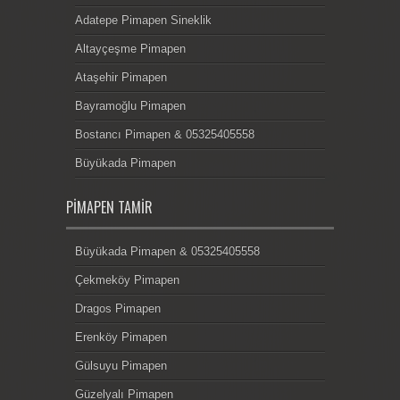
Adatepe Pimapen Sineklik
Altayçeşme Pimapen
Ataşehir Pimapen
Bayramoğlu Pimapen
Bostancı Pimapen & 05325405558
Büyükada Pimapen
PIMAPEN TAMIR
Büyükada Pimapen & 05325405558
Çekmeköy Pimapen
Dragos Pimapen
Erenköy Pimapen
Gülsuyu Pimapen
Güzelyalı Pimapen