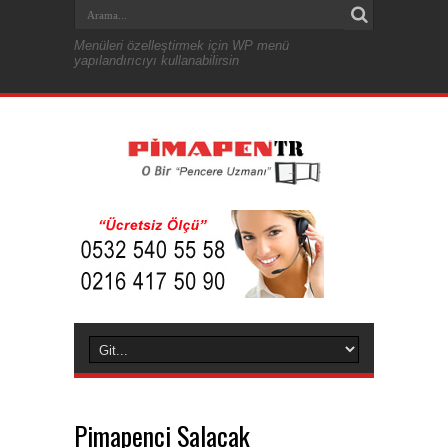
Menüleri özelleştirmek için WP menü
yapılandırıcıyı kullanabilirsin
Pimapenci Salacak