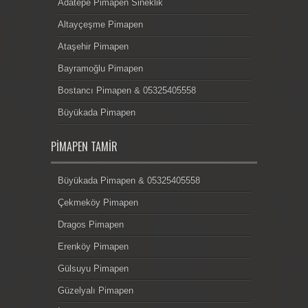
Adatepe Pimapen Sineklik
Altayçeşme Pimapen
Ataşehir Pimapen
Bayramoğlu Pimapen
Bostancı Pimapen & 05325405558
Büyükada Pimapen
PIMAPEN TAMIR
Büyükada Pimapen & 05325405558
Çekmeköy Pimapen
Dragos Pimapen
Erenköy Pimapen
Gülsuyu Pimapen
Güzelyalı Pimapen