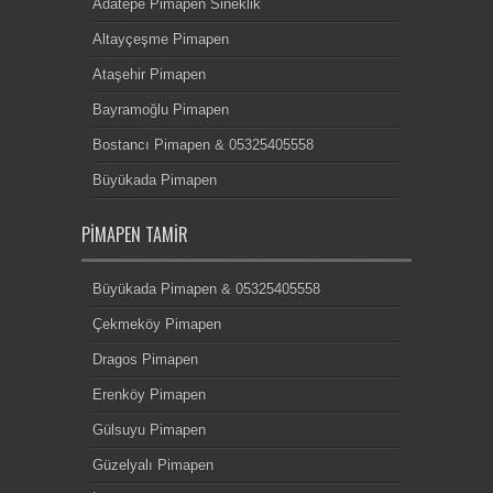
Adatepe Pimapen Sineklik
Altayçeşme Pimapen
Ataşehir Pimapen
Bayramoğlu Pimapen
Bostancı Pimapen & 05325405558
Büyükada Pimapen
PIMAPEN TAMIR
Büyükada Pimapen & 05325405558
Çekmeköy Pimapen
Dragos Pimapen
Erenköy Pimapen
Gülsuyu Pimapen
Güzelyalı Pimapen