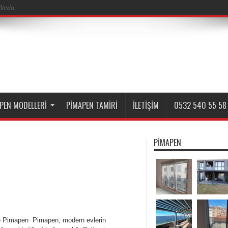
irsin
PEN MODELLERI
PIMAPEN TAMIRI
İLETIŞIM
0532 540 55 58
PIMAPEN
e Pimapen Pimapen, modern evlerin