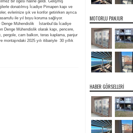
lmez bir öğesi haline geldi. Gelişmiş
jilerle donatılmış İcadiye Pimapen kapı ve
ler, evlerinize şık ve konfor getirirken ayrıca
MOTORLU PANJUR
tasarrufu ile yıl boyu koruma sağlıyor.
e Denge Mühendislik İstanbul’da İcadiye
n Denge Mühendislik olarak kapı, pencere,
k, pergole, cam balkon, teras kaplama, panjur
ve montajındaki 2025 yılı itibariyle 30 yıllık
HABER GÖRSELLERI