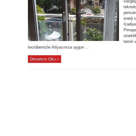
vazgeçi
teknolo
pencere
enerji 
İcadiy
Pimape
sinekli
tamiri 
tecrübemizle ihtiyacınıza uygun ...
Devamını Oku »