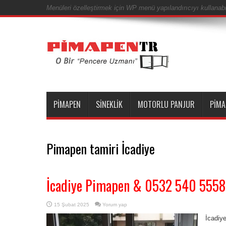
Menüleri özelleştirmek için WP menü yapılandırıcıyı kullanabil
PIMAPEN
SINEKLIK
MOTORLU PANJUR
PIMA
Pimapen tamiri İcadiye
İcadiye Pimapen & 0532 540 5558
15 Şubat 2025
Yorum yap
İcadiy