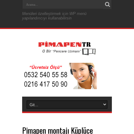
Menüleri özelleştirmek için WP menü
yapılandırıcıyı kullanabilirsin
Pimapen montajı Küplüce