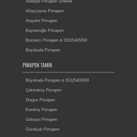
Adatepe Pimapen Sineklik
Altayçeşme Pimapen
Ataşehir Pimapen
Bayramoğlu Pimapen
Bostancı Pimapen & 05325405558
Büyükada Pimapen
PIMAPEN TAMIR
Büyükada Pimapen & 05325405558
Çekmeköy Pimapen
Dragos Pimapen
Erenköy Pimapen
Gülsuyu Pimapen
Güzelyalı Pimapen