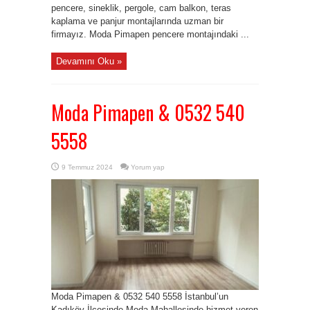
pencere, sineklik, pergole, cam balkon, teras
kaplama ve panjur montajlarında uzman bir
firmayız. Moda Pimapen pencere montajındaki ...
Devamını Oku »
Moda Pimapen & 0532 540
5558
9 Temmuz 2024
Yorum yap
Moda Pimapen & 0532 540 5558 İstanbul’un
Kadıköy İlçesinde Moda Mahallesinde hizmet veren