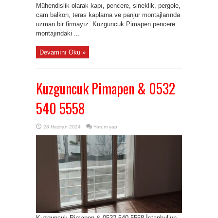
Mühendislik olarak kapı, pencere, sineklik, pergole,
cam balkon, teras kaplama ve panjur montajlarında
uzman bir firmayız. Kuzguncuk Pimapen pencere
montajındaki ...
Devamını Oku »
Kuzguncuk Pimapen & 0532
540 5558
28 Haziran 2024
Yorum yap
Kuzguncuk Pimapen & 0532 540 5558 İstanbul’un