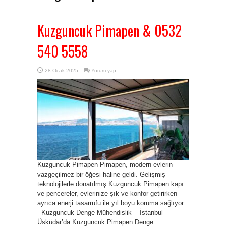
Kuzguncuk Pimapen & 0532
540 5558
28 Ocak 2025
Yorum yap
Kuzguncuk Pimapen Pimapen, modern evlerin
vazgeçilmez bir öğesi haline geldi. Gelişmiş
teknolojilerle donatılmış Kuzguncuk Pimapen kapı
ve pencereler, evlerinize şık ve konfor getirirken
ayrıca enerji tasarrufu ile yıl boyu koruma sağlıyor.
Kuzguncuk Denge Mühendislik İstanbul
Üsküdar’da Kuzguncuk Pimapen Denge