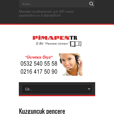
Menüleri özelleştirmek için WP menü
yapılandırıcıyı kullanabilirsin
Kuzguncuk pencere