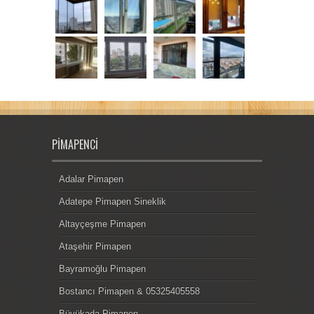
PIMAPENCI
Adalar Pimapen
Adatepe Pimapen Sineklik
Altayçeşme Pimapen
Ataşehir Pimapen
Bayramoğlu Pimapen
Bostancı Pimapen & 05325405558
Büyükada Pimapen