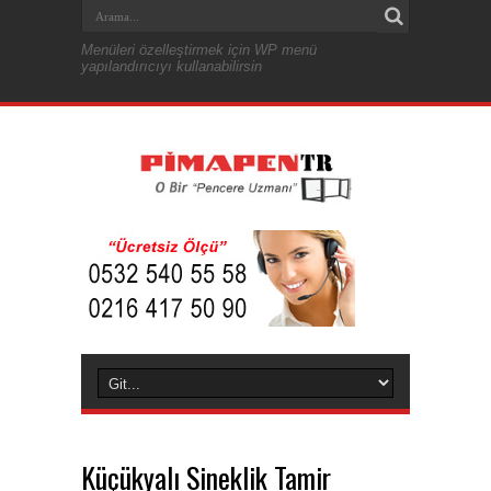
Menüleri özelleştirmek için WP menü
yapılandırıcıyı kullanabilirsin
Küçükyalı Sineklik Tamir