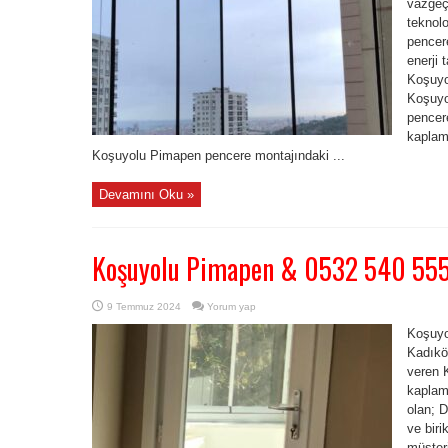
vazgeçi
teknol
pencere
enerji 
Koşuyo
Koşuyo
pencere
kaplam
Koşuyolu Pimapen pencere montajındaki ...
Devamını Oku »
Koşuyolu Pimapen & 0532 540 55
9 Temmuz 2024
Yorum yap
Koşuyo
Kadıkö
veren 
kaplam
olan; D
ve biri
müşteri