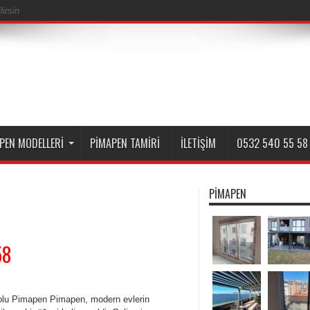
irsin
PEN MODELLERI
PIMAPEN TAMIRI
İLETIŞIM
0532 540 55 58
PIMAPEN
58
lu Pimapen Pimapen, modern evlerin