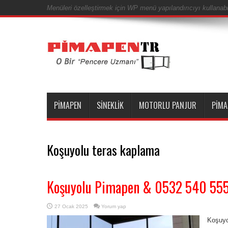
Menüleri özelleştirmek için WP menü yapılandırıcıyı kullanabil
PIMAPEN
SINEKLIK
MOTORLU PANJUR
PIMA
Koşuyolu teras kaplama
Koşuyolu Pimapen & 0532 540 55
27 Ocak 2025
Yorum yap
Koşuyo