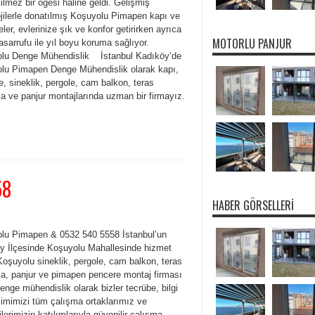
lmez bir öğesi haline geldi. Gelişmiş
ojilerle donatılmış Koşuyolu Pimapen kapı ve
ler, evlerinize şık ve konfor getirirken ayrıca
MOTORLU PANJUR
tasarrufu ile yıl boyu koruma sağlıyor.
lu Denge Mühendislik İstanbul Kadıköy’de
lu Pimapen Denge Mühendislik olarak kapı,
, sineklik, pergole, cam balkon, teras
a ve panjur montajlarında uzman bir firmayız.
58
HABER GÖRSELLERI
lu Pimapen & 0532 540 5558 İstanbul’un
y İlçesinde Koşuyolu Mahallesinde hizmet
Koşuyolu sineklik, pergole, cam balkon, teras
a, panjur ve pimapen pencere montaj firması
enge mühendislik olarak bizler tecrübe, bilgi
kimimizi tüm çalışma ortaklarımız ve
lerimizin katılımlarıyla güvenilir çalışma