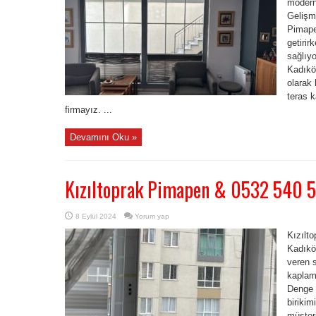
modern 
Gelişmi
Pimapen
getirir
sağlıy
Kadıkö
olarak 
teras 
firmayız. ...
Devamını Oku »
Kızıltoprak Pimapen & 0532 540 
8 Eylül 2024
Yorum yap
Kızılt
Kadıkö
veren s
kaplam
Denge M
birikim
müşteri