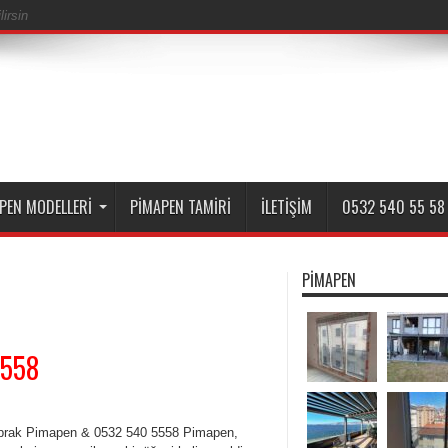
irsin
PEN MODELLERI
PIMAPEN TAMIRI
İLETIŞIM
0532 540 55 58
PIMAPEN
5558
oprak Pimapen & 0532 540 5558 Pimapen,