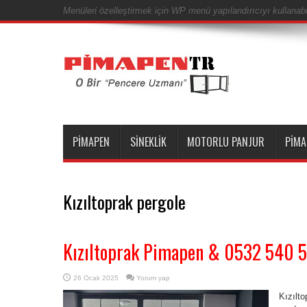
Menüleri özelleştirmek için WP menü yapılandırıcıyı kullanabil
PIMAPEN
SINEKLIK
MOTORLU PANJUR
PIMA
Kızıltoprak pergole
Kızıltoprak Pimapen & 0532 540 
26 Ocak 2025
Yorum yap
Kızılt