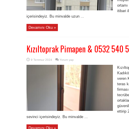
ortamı 
itibari
içerisindeyiz. Bu minvalde uzun ...
Devamını Oku »
Kızıltoprak Pimapen & 0532 540 
9 Temmuz 2024
Yorum yap
Kızılt
Kadıkö
veren K
teras 
firması
tecrübe
ortakla
güvenil
ettirip
sevinci içerisindeyiz. Bu minvalde ...
Devamını Oku »