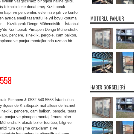
evlerin vazgeçilmez bir öğesi haline geldi.
ş teknolojilerle donatılmış Kızıltoprak
 kapı ve pencereler, evlerinize şık ve konfor
MOTORLU PANJUR
ken ayrıca enerji tasarrufu ile yıl boyu koruma
or. Kızıltoprak Denge Mühendislik İstanbul
y’de Kızıltoprak Pimapen Denge Mühendislik
kapı, pencere, sineklik, pergole, cam balkon,
kaplama ve panjur montajlarında uzman bir
5558
HABER GÖRSELLERI
oprak Pimapen & 0532 540 5558 İstanbul’un
y ilçesinde Kızıltoprak mahallesinde hizmet
ineklik, pencere, cam balkon, pergole, teras
a, panjur ve pimapen montaj firması olan
ühendislik olarak bizler tecrübe, bilgi ve
imizi tüm çalışma ortaklarımız ve
lerimizin katılımlarıyla güvenilir çalışma