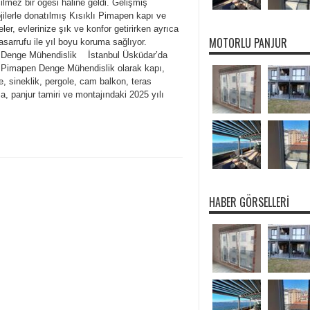
lmez bir öğesi haline geldi. Gelişmiş
jilerle donatılmış Kısıklı Pimapen kapı ve
ler, evlerinize şık ve konfor getirirken ayrıca
MOTORLU PANJUR
tasarrufu ile yıl boyu koruma sağlıyor.
ı Denge Mühendislik İstanbul Üsküdar’da
ı Pimapen Denge Mühendislik olarak kapı,
, sineklik, pergole, cam balkon, teras
, panjur tamiri ve montajındaki 2025 yılı
HABER GÖRSELLERI