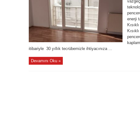
vazgeçi
teknolo
pencere
enerji 
Kısıkl
Kısıkl
pencere
kaplama
itibariyle 30 yıllık tecrübemizle ihtiyacınıza ...
Devamını Oku »