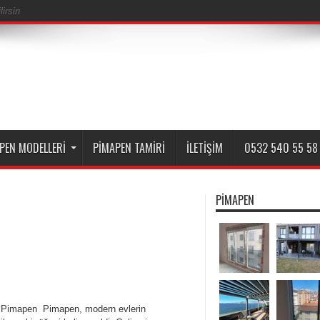
irsin
PEN MODELLERI
PIMAPEN TAMIRI
İLETIŞIM
0532 540 55 58
PIMAPEN
ı Pimapen Pimapen, modern evlerin