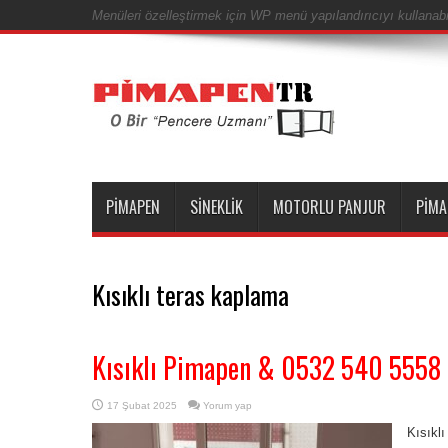
Menüleri özelleştirmek için WP menü yapılandırıcıyı kullanabil
PIMAPEN
SINEKLIK
MOTORLU PANJUR
PIMA
Kısıklı teras kaplama
Kısıklı Pimapen & 0532 540 5558
17 Şubat 2025
Yorum yap
Kısıkl