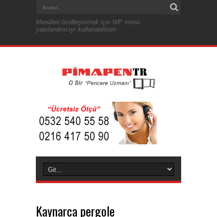
Menüleri özelleştirmek için WP menü
yapılandırıcıyı kullanabilirsin
Kaynarca pergole