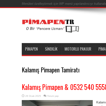
Menüleri özelleştirmek için WP menü yapılandırıcıyı kullanabil
PIMAPEN
SINEKLIK
MOTORLU PANJUR
PIMA
Kalamış Pimapen Tamiratı
Kalamış Pimapen & 0532 540 555
26 Ocak 2025
Yorum yap
Kalamı