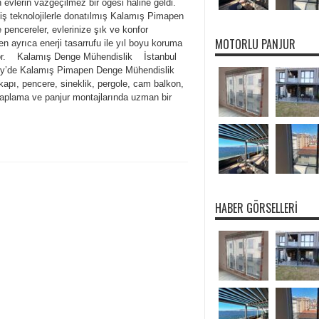
evlerin vazgeçilmez bir öğesi haline geldi.
iş teknolojilerle donatılmış Kalamış Pimapen
 pencereler, evlerinize şık ve konfor
MOTORLU PANJUR
ken ayrıca enerji tasarrufu ile yıl boyu koruma
or. Kalamış Denge Mühendislik İstanbul
y’de Kalamış Pimapen Denge Mühendislik
kapı, pencere, sineklik, pergole, cam balkon,
kaplama ve panjur montajlarında uzman bir
HABER GÖRSELLERI