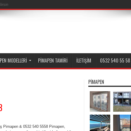
irsin
PEN MODELLERI
PIMAPEN TAMIRI
İLETIŞIM
0532 540 55 58
PIMAPEN
8
ş Pimapen & 0532 540 5558 Pimapen,