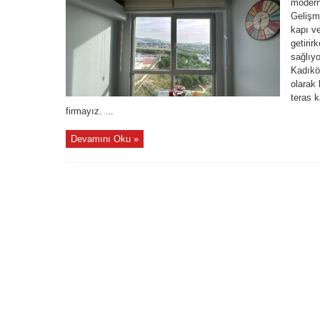
modern 
Gelişm
kapı ve
getirir
sağlıy
Kadıkö
olarak 
teras 
firmayız. ...
Devamını Oku »