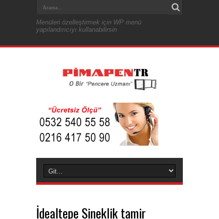
Menüleri özelleştirmek için WP menü
yapılandırıcıyı kullanabilirsin
İdealtepe Sineklik tamir