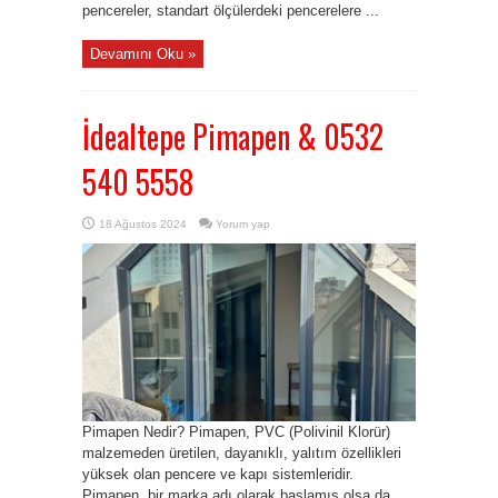
pencereler, standart ölçülerdeki pencerelere ...
Devamını Oku »
İdealtepe Pimapen & 0532
540 5558
18 Ağustos 2024
Yorum yap
Pimapen Nedir? Pimapen, PVC (Polivinil Klorür)
malzemeden üretilen, dayanıklı, yalıtım özellikleri
yüksek olan pencere ve kapı sistemleridir.
Pimapen, bir marka adı olarak başlamış olsa da