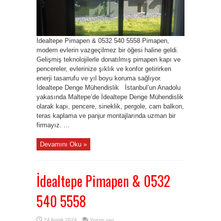
İdealtepe Pimapen & 0532 540 5558 Pimapen,
modern evlerin vazgeçilmez bir öğesi haline geldi.
Gelişmiş teknolojilerle donatılmış pimapen kapı ve
pencereler, evlerinize şıklık ve konfor getirirken
enerji tasarrufu ve yıl boyu koruma sağlıyor.
İdealtepe Denge Mühendislik İstanbul’un Anadolu
yakasında Maltepe’de İdealtepe Denge Mühendislik
olarak kapı, pencere, sineklik, pergole, cam balkon,
teras kaplama ve panjur montajlarında uzman bir
firmayız. ...
Devamını Oku »
İdealtepe Pimapen & 0532
540 5558
24 Aralık 2024
Yorum yap