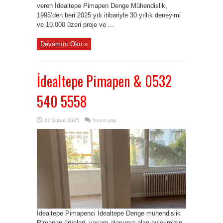
veren İdealtepe Pimapen Denge Mühendislik,
1995’den beri 2025 yılı itibariyle 30 yıllık deneyimi
ve 10.000 üzeri proje ve ...
Devamını Oku »
İdealtepe Pimapen & 0532
540 5558
22 Şubat 2025
Yorum yap
İdealtepe Pimapenci İdealtepe Denge mühendislik
Pimapen ürünleri, yaşam alanımız olan evlerimizin