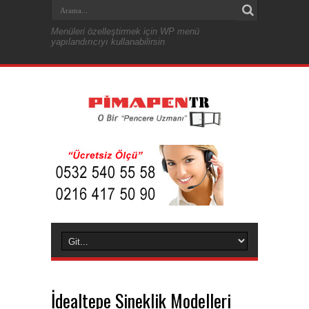
Menüleri özelleştirmek için WP menü
yapılandırıcıyı kullanabilirsin
İdealtepe Sineklik Modelleri