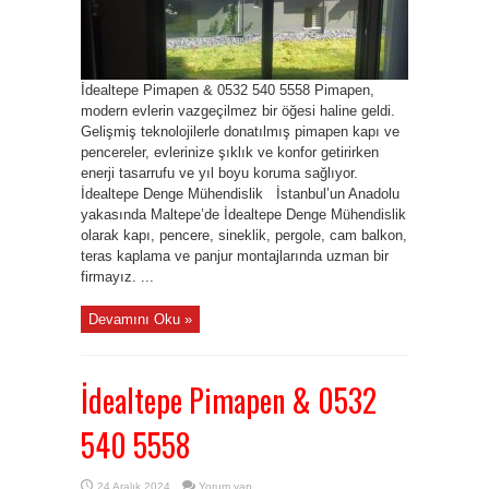
İdealtepe Pimapen & 0532 540 5558 Pimapen,
modern evlerin vazgeçilmez bir öğesi haline geldi.
Gelişmiş teknolojilerle donatılmış pimapen kapı ve
pencereler, evlerinize şıklık ve konfor getirirken
enerji tasarrufu ve yıl boyu koruma sağlıyor.
İdealtepe Denge Mühendislik İstanbul’un Anadolu
yakasında Maltepe’de İdealtepe Denge Mühendislik
olarak kapı, pencere, sineklik, pergole, cam balkon,
teras kaplama ve panjur montajlarında uzman bir
firmayız. ...
Devamını Oku »
İdealtepe Pimapen & 0532
540 5558
24 Aralık 2024
Yorum yap