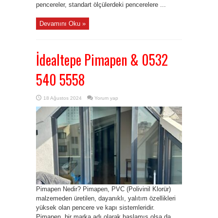
pencereler, standart ölçülerdeki pencerelere ...
Devamını Oku »
İdealtepe Pimapen & 0532
540 5558
18 Ağustos 2024
Yorum yap
Pimapen Nedir? Pimapen, PVC (Polivinil Klorür)
malzemeden üretilen, dayanıklı, yalıtım özellikleri
yüksek olan pencere ve kapı sistemleridir.
Pimapen, bir marka adı olarak başlamış olsa da