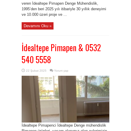
veren İdealtepe Pimapen Denge Mühendislik,
1995’den beri 2025 yılı itibariyle 30 yıllık deneyimi
ve 10.000 üzeri proje ve ...
Devamını Oku »
İdealtepe Pimapen & 0532
540 5558
22 Şubat 2025
Yorum yap
İdealtepe Pimapenci İdealtepe Denge mühendislik
Pimapen ürünleri, yaşam alanımız olan evlerimizin