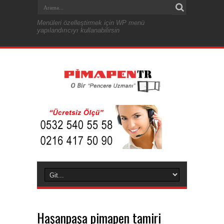
Menüleri özelleştirmek için WP menü
yapılandırıcıyı kullanabilirsin
Haşanpaşa pimapen tamiri