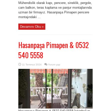
Mühendislik olarak kapı, pencere, sineklik, pergole,
cam balkon, teras kaplama ve panjur montajlarında
uzman bir firmayız. Hasanpaşa Pimapen pencere
montajındaki ...
Devamını Oku »
Hasanpaşa Pimapen & 0532
540 5558
11 Temmuz 2024
Yorum yap
Hasanpaşa Pimapen & 0532 540 5558 İstanbul’un