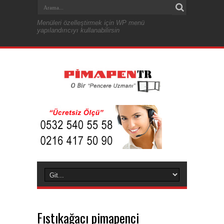
Menüleri özelleştirmek için WP menü
yapılandırıcıyı kullanabilirsin
Fıstıkağacı pimapenci