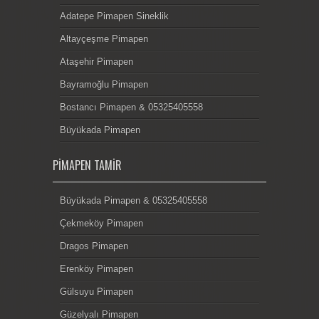
Adatepe Pimapen Sineklik
Altayçeşme Pimapen
Ataşehir Pimapen
Bayramoğlu Pimapen
Bostancı Pimapen & 05325405558
Büyükada Pimapen
PIMAPEN TAMIR
Büyükada Pimapen & 05325405558
Çekmeköy Pimapen
Dragos Pimapen
Erenköy Pimapen
Gülsuyu Pimapen
Güzelyalı Pimapen