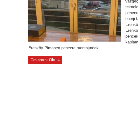
vazgeçi
teknol
pencere
enerji 
Erenkö
Erenkö
pencere
kaplam
Erenköy Pimapen pencere montajındaki ...
Devamını Oku »