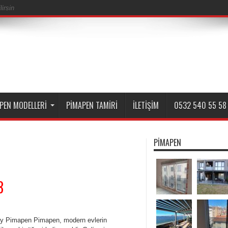
irsin
PEN MODELLERI
PIMAPEN TAMIRI
İLETIŞIM
0532 540 55 58
PIMAPEN
8
y Pimapen Pimapen, modern evlerin