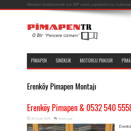
Menüleri özelleştirmek için WP menü yapılandırıcıyı kullanabil
PIMAPEN
SINEKLIK
MOTORLU PANJUR
PIMA
Erenköy Pimapen Montajı
Erenköy Pimapen & 0532 540 555
26 Ocak 2025
Yorum yap
Erenkö