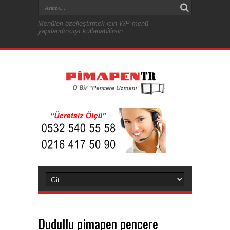
Menüleri özelleştirmek için WP menü
yapılandırıcıyı kullanabilirsin
Dudullu pimapen pencere