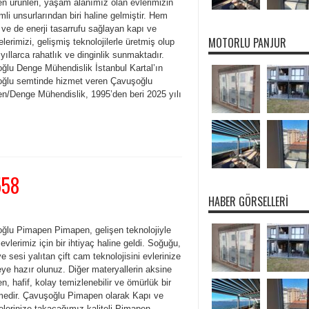
n ürünleri, yaşam alanımız olan evlerimizin
li unsurlarından biri haline gelmiştir. Hem
 ve de enerji tasarrufu sağlayan kapı ve
MOTORLU PANJUR
lerimizi, gelişmiş teknolojilerle üretmiş olup
 yıllarca rahatlık ve dinginlik sunmaktadır.
ğlu Denge Mühendislik İstanbul Kartal’ın
ğlu semtinde hizmet veren Çavuşoğlu
n/Denge Mühendislik, 1995’den beri 2025 yılı
558
HABER GÖRSELLERI
ğlu Pimapen Pimapen, gelişen teknolojiyle
e evlerimiz için bir ihtiyaç haline geldi. Soğuğu,
e sesi yalıtan çift cam teknolojisini evlerinize
ye hazır olunuz. Diğer materyallerin aksine
, hafif, kolay temizlenebilir ve ömürlük bir
edir. Çavuşoğlu Pimapen olarak Kapı ve
elerinize takacağımız kaliteli Pimapen