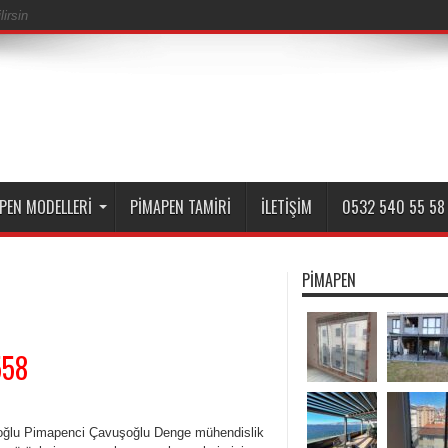
irsin
PEN MODELLERI
PIMAPEN TAMIRI
İLETIŞIM
0532 540 55 58
PIMAPEN
558
ğlu Pimapenci Çavuşoğlu Denge mühendislik