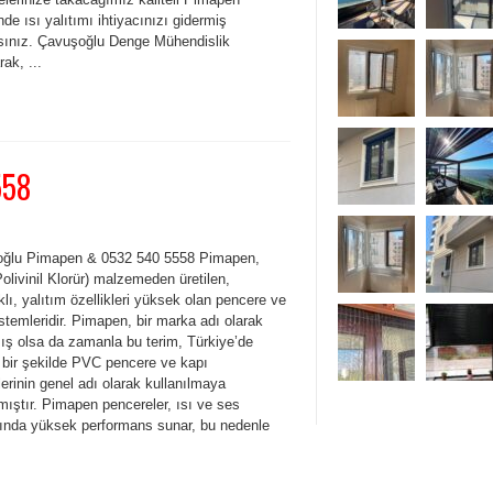
de ısı yalıtımı ihtiyacınızı gidermiş
sınız. Çavuşoğlu Denge Mühendislik
ak, ...
558
ğlu Pimapen & 0532 540 5558 Pimapen,
livinil Klorür) malzemeden üretilen,
lı, yalıtım özellikleri yüksek olan pencere ve
stemleridir. Pimapen, bir marka adı olarak
ış olsa da zamanla bu terim, Türkiye’de
 bir şekilde PVC pencere ve kapı
erinin genel adı olarak kullanılmaya
mıştır. Pimapen pencereler, ısı ve ses
mında yüksek performans sunar, bu nedenle