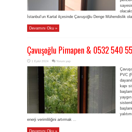
sayesin
olacak
İstanbul’un Kartal ilçesinde Çavuşoğlu Denge Mühendislik olar
Devamını Oku »
Çavuşoğlu Pimapen & 0532 540 5
1 Eylül 2024
Yorum yap
Çavuşo
PVC (Po
dayanık
kapı si
başlam
yaygın
sisteml
başlan
yalıtı
enerji verimliliğini artırmak ...
Devamını Oku »