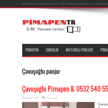
Menüleri özelleştirmek için WP menü yapılandırıcıyı kullanabil
PIMAPEN
SINEKLIK
MOTORLU PANJUR
PIMA
Çavuşoğlu panjur
Çavuşoğlu Pimapen & 0532 540 5
9 Mart 2025
Yorum yap
Çavuşo