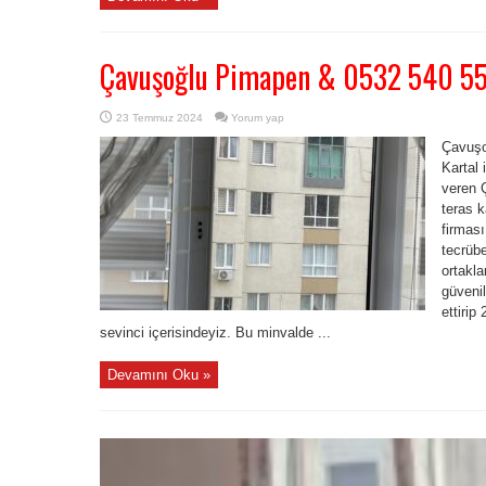
Çavuşoğlu Pimapen & 0532 540 5
23 Temmuz 2024
Yorum yap
Çavuşo
Kartal
veren 
teras 
firması
tecrübe
ortakla
güvenil
ettirip
sevinci içerisindeyiz. Bu minvalde ...
Devamını Oku »