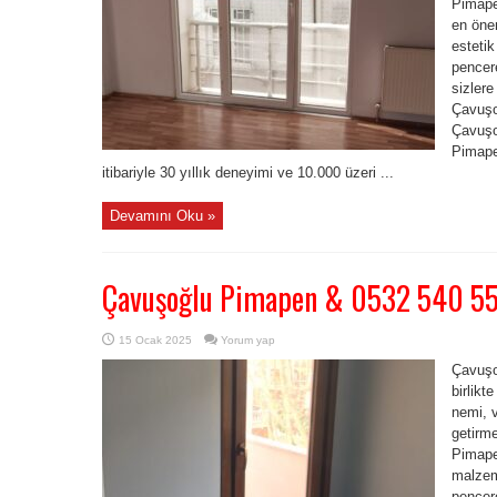
Pimape
en önem
estetik
pencere
sizlere
Çavuşo
Çavuşo
Pimape
itibariyle 30 yıllık deneyimi ve 10.000 üzeri ...
Devamını Oku »
Çavuşoğlu Pimapen & 0532 540 5
15 Ocak 2025
Yorum yap
Çavuşo
birlikt
nemi, v
getirme
Pimapen
malzem
pencer