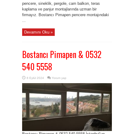
pencere, sineklik, pergole, cam balkon, teras
kaplama ve panjur montajlarında uzman bir
firmayız. Bostancı Pimapen pencere montajındaki
...
Devamını Oku »
Bostancı Pimapen & 0532
540 5558
8 Eylül 2024
Yorum yap
Bostancı Pimapen & 0532 540 5558 İstanbul’un