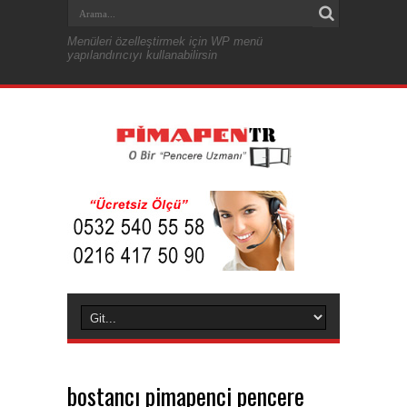
Menüleri özelleştirmek için WP menü
yapılandırıcıyı kullanabilirsin
bostancı pimapenci pencere