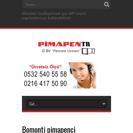
Menüleri özelleştirmek için WP menü
yapılandırıcıyı kullanabilirsin
Bomonti pimapenci