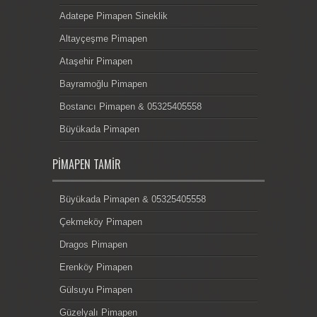
Adatepe Pimapen Sineklik
Altayçeşme Pimapen
Ataşehir Pimapen
Bayramoğlu Pimapen
Bostancı Pimapen & 05325405558
Büyükada Pimapen
PIMAPEN TAMIR
Büyükada Pimapen & 05325405558
Çekmeköy Pimapen
Dragos Pimapen
Erenköy Pimapen
Gülsuyu Pimapen
Güzelyalı Pimapen