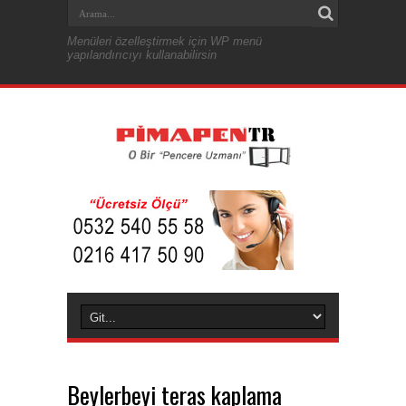
Menüleri özelleştirmek için WP menü
yapılandırıcıyı kullanabilirsin
Beylerbeyi teras kaplama