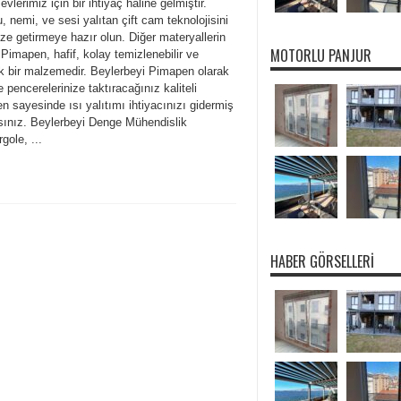
e evlerimiz için bir ihtiyaç haline gelmiştir.
 nemi, ve sesi yalıtan çift cam teknolojisini
ize getirmeye hazır olun. Diğer materyallerin
MOTORLU PANJUR
Pimapen, hafif, kolay temizlenebilir ve
k bir malzemedir. Beylerbeyi Pimapen olarak
 pencerelerinize taktıracağınız kaliteli
 sayesinde ısı yalıtımı ihtiyacınızı gidermiş
sınız. Beylerbeyi Denge Mühendislik
gole, ...
HABER GÖRSELLERI