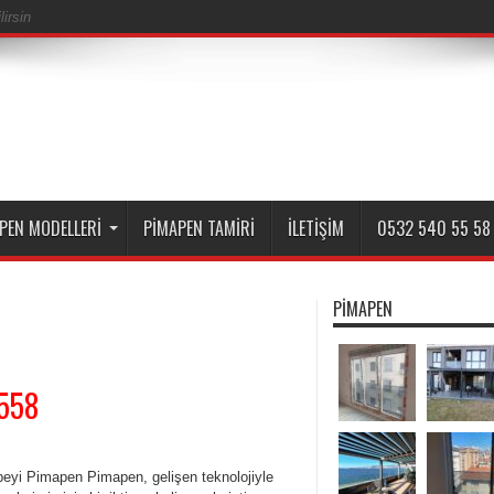
irsin
PEN MODELLERI
PIMAPEN TAMIRI
İLETIŞIM
0532 540 55 58
PIMAPEN
5558
beyi Pimapen Pimapen, gelişen teknolojiyle