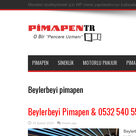
Menüleri özelleştirmek için WP menü yapılandırıcıyı kullanabil
PIMAPEN
SINEKLIK
MOTORLU PANJUR
PIMA
Beylerbeyi pimapen
Beylerbeyi Pimapen & 0532 540 
15 Şubat 2025
Yorum yap
Beyler