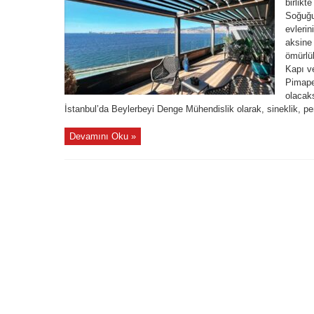
birlikt
Soğuğu,
evlerin
aksine 
ömürlü
Kapı ve
Pimapen
olacak
İstanbul’da Beylerbeyi Denge Mühendislik olarak, sineklik, per
Devamını Oku »