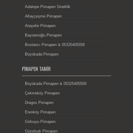
Adatepe Pimapen Sineklik
Altayçeşme Pimapen
Ataşehir Pimapen
Bayramoğlu Pimapen
Bostancı Pimapen & 05325405558
Büyükada Pimapen
PIMAPEN TAMIR
Büyükada Pimapen & 05325405558
Çekmeköy Pimapen
Dragos Pimapen
Erenköy Pimapen
Gülsuyu Pimapen
Güzelyalı Pimapen