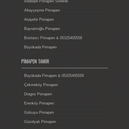
Adatepe Pimapen Sineklik
Altayçeşme Pimapen
Ataşehir Pimapen
Bayramoğlu Pimapen
Bostancı Pimapen & 05325405558
Büyükada Pimapen
PIMAPEN TAMIR
Büyükada Pimapen & 05325405558
Çekmeköy Pimapen
Dragos Pimapen
Erenköy Pimapen
Gülsuyu Pimapen
Güzelyalı Pimapen