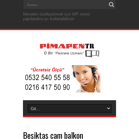
Menüleri özelleştirmek için WP menü
yapılandırıcıyı kullanabilirsin
Beşiktaş cam balkon