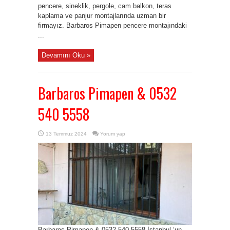
pencere, sineklik, pergole, cam balkon, teras
kaplama ve panjur montajlarında uzman bir
firmayız. Barbaros Pimapen pencere montajındaki
...
Devamını Oku »
Barbaros Pimapen & 0532
540 5558
13 Temmuz 2024
Yorum yap
Barbaros Pimapen & 0532 540 5558 İstanbul ‘un