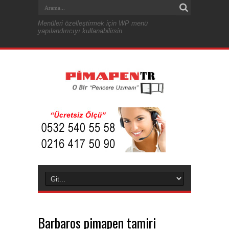
Menüleri özelleştirmek için WP menü
yapılandırıcıyı kullanabilirsin
Barbaros pimapen tamiri