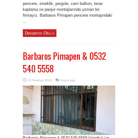
pencere, sineklik, pergole, cam balkon, teras
kaplama ve panjur montajlarında uzman bir
firmayız. Barbaros Pimapen pencere montajındaki
...
Devamını Oku »
Barbaros Pimapen & 0532
540 5558
13 Temmuz 2024
Yorum yap
Barbaros Pimapen & 0532 540 5558 İstanbul ‘un