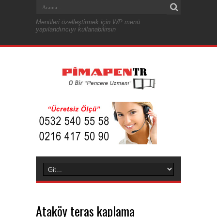
Menüleri özelleştirmek için WP menü
yapılandırıcıyı kullanabilirsin
Ataköy teras kaplama