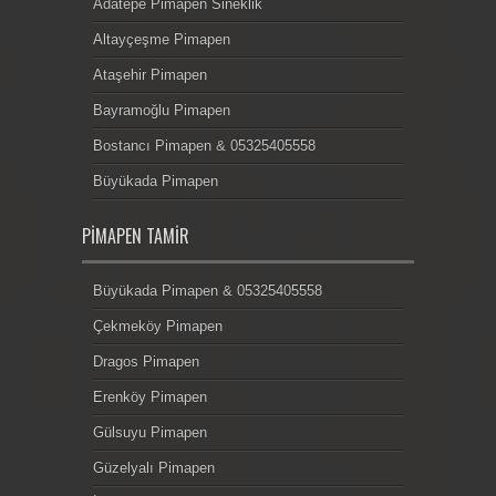
Adatepe Pimapen Sineklik
Altayçeşme Pimapen
Ataşehir Pimapen
Bayramoğlu Pimapen
Bostancı Pimapen & 05325405558
Büyükada Pimapen
PIMAPEN TAMIR
Büyükada Pimapen & 05325405558
Çekmeköy Pimapen
Dragos Pimapen
Erenköy Pimapen
Gülsuyu Pimapen
Güzelyalı Pimapen