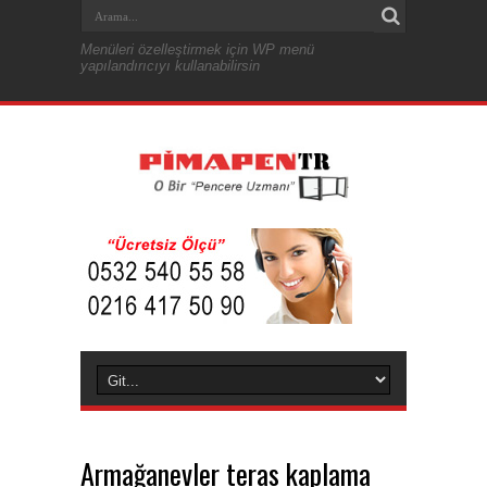
Menüleri özelleştirmek için WP menü
yapılandırıcıyı kullanabilirsin
Armağanevler teras kaplama