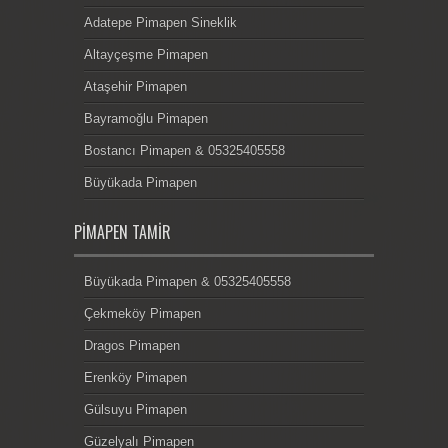
Adatepe Pimapen Sineklik
Altayçeşme Pimapen
Ataşehir Pimapen
Bayramoğlu Pimapen
Bostancı Pimapen & 05325405558
Büyükada Pimapen
PIMAPEN TAMIR
Büyükada Pimapen & 05325405558
Çekmeköy Pimapen
Dragos Pimapen
Erenköy Pimapen
Gülsuyu Pimapen
Güzelyalı Pimapen