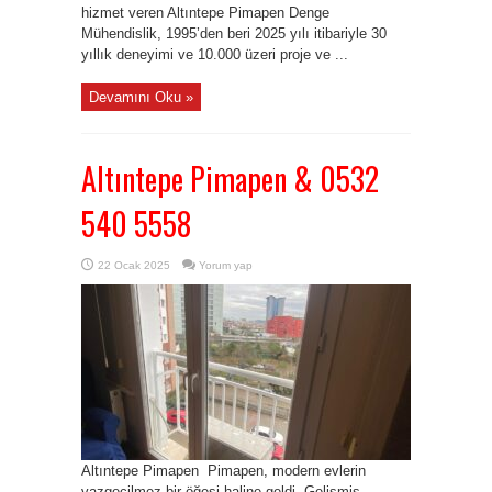
hizmet veren Altıntepe Pimapen Denge
Mühendislik, 1995’den beri 2025 yılı itibariyle 30
yıllık deneyimi ve 10.000 üzeri proje ve ...
Devamını Oku »
Altıntepe Pimapen & 0532
540 5558
22 Ocak 2025
Yorum yap
Altıntepe Pimapen Pimapen, modern evlerin
vazgeçilmez bir öğesi haline geldi. Gelişmiş